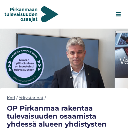
Siirry
sisältöön
Koti
/
Yritystarinat
/
OP Pirkanmaa rakentaa
tulevaisuuden osaamista
yhdessä alueen yhdistysten