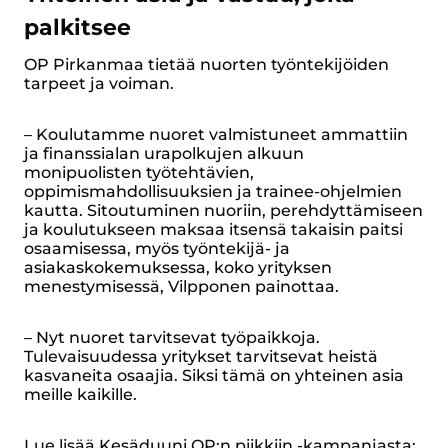
palkitsee
OP Pirkanmaa tietää nuorten työntekijöiden
tarpeet ja voiman.
– Koulutamme nuoret valmistuneet ammattiin
ja finanssialan urapolkujen alkuun
monipuolisten työtehtävien,
oppimismahdollisuuksien ja trainee-ohjelmien
kautta. Sitoutuminen nuoriin, perehdyttämiseen
ja koulutukseen maksaa itsensä takaisin paitsi
osaamisessa, myös työntekijä- ja
asiakaskokemuksessa, koko yrityksen
menestymisessä, Vilpponen painottaa.
– Nyt nuoret tarvitsevat työpaikkoja.
Tulevaisuudessa yritykset tarvitsevat heistä
kasvaneita osaajia. Siksi tämä on yhteinen asia
meille kaikille.
Lue lisää Kesäduuni OP:n piikkiin -kampanjasta: