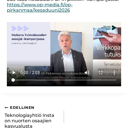
https://www.op-media.fi/op-
pirkanmaa/kesaduuni2026
Artikkelien
EDELLINEN
Teknologiayhtiö Insta
selaus
on nuorten osaajien
kasvualusta