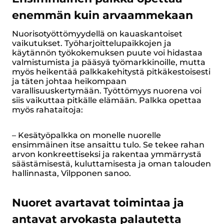
enemmän kuin arvaammekaan
Nuorisotyöttömyydellä on kauaskantoiset
vaikutukset. Työharjoittelupaikkojen ja
käytännön työkokemuksen puute voi hidastaa
valmistumista ja pääsyä työmarkkinoille, mutta
myös heikentää palkkakehitystä pitkäkestoisesti
ja täten johtaa heikompaan
varallisuuskertymään. Työttömyys nuorena voi
siis vaikuttaa pitkälle elämään. Palkka opettaa
myös rahataitoja:
– Kesätyöpalkka on monelle nuorelle
ensimmäinen itse ansaittu tulo. Se tekee rahan
arvon konkreettiseksi ja rakentaa ymmärrystä
säästämisestä, kuluttamisesta ja oman talouden
hallinnasta, Vilpponen sanoo.
Nuoret avartavat toimintaa ja
antavat arvokasta palautetta