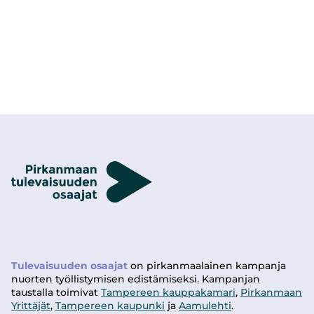
Tulevaisuuden osaajat
on pirkanmaalainen kampanja
nuorten työllistymisen edistämiseksi. Kampanjan
taustalla toimivat
Tampereen kauppakamari
,
Pirkanmaan
Yrittäjät
,
Tampereen kaupunki
ja
Aamulehti
.