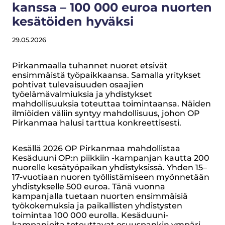
kanssa – 100 000 euroa nuorten
kesätöiden hyväksi
29.05.2026
Pirkanmaalla tuhannet nuoret etsivät
ensimmäistä työpaikkaansa. Samalla yritykset
pohtivat tulevaisuuden osaajien
työelämävalmiuksia ja yhdistykset
mahdollisuuksia toteuttaa toimintaansa. Näiden
ilmiöiden väliin syntyy mahdollisuus, johon OP
Pirkanmaa halusi tarttua konkreettisesti.
Kesällä 2026 OP Pirkanmaa mahdollistaa
Kesäduuni OP:n piikkiin -kampanjan kautta 200
nuorelle kesätyöpaikan yhdistyksissä. Yhden 15–
17-vuotiaan nuoren työllistämiseen myönnetään
yhdistykselle 500 euroa. Tänä vuonna
kampanjalla tuetaan nuorten ensimmäisiä
työkokemuksia ja paikallisten yhdistysten
toimintaa 100 000 eurolla. Kesäduuni-
kampanjoita toteuttavat osuuspankin ympäri