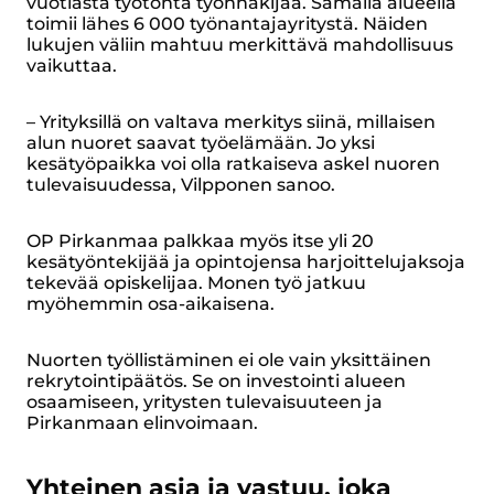
vuotiasta työtöntä työnhakijaa. Samalla alueella
toimii lähes 6 000 työnantajayritystä. Näiden
lukujen väliin mahtuu merkittävä mahdollisuus
vaikuttaa.
– Yrityksillä on valtava merkitys siinä, millaisen
alun nuoret saavat työelämään. Jo yksi
kesätyöpaikka voi olla ratkaiseva askel nuoren
tulevaisuudessa, Vilpponen sanoo.
OP Pirkanmaa palkkaa myös itse yli 20
kesätyöntekijää ja opintojensa harjoittelujaksoja
tekevää opiskelijaa. Monen työ jatkuu
myöhemmin osa-aikaisena.
Nuorten työllistäminen ei ole vain yksittäinen
rekrytointipäätös. Se on investointi alueen
osaamiseen, yritysten tulevaisuuteen ja
Pirkanmaan elinvoimaan.
Yhteinen asia ja vastuu, joka