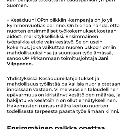
Suomen.
– Kesäduuni OP:n piikkiin -kampanja on jo yli
kymmenvuotias perinne. On hienoa nähdä, että
nuorten ensimmäiset työkokemukset koetaan
aidosti merkityksellisiksi. Ensimmäinen
työpaikka ei ole vain kesätyö. Se on usein
kokemus, joka vaikuttaa nuoren uskoon omiin
mahdollisuuksiinsa ja suuntaan työelämässä,
sanoo OP Pirkanmaan toimitusjohtaja
Jani
Vilpponen.
Yhdistyksissä Kesäduuni-lahjoitukset ja
mahdollisuus työllistää paikallisia nuoria otetaan
innoissaan vastaan. Viime vuosien taloudellinen
epävarmuus on kiristänyt kesätöiden määrää, ja
hakijatulva kesätöihin on ollut ennätyksellinen.
Hakemusten runsas määrä kertoo nuorten
todellisesta tarpeesta päästä työelämään kiinni.
Ensimmäinen palkka opettaa